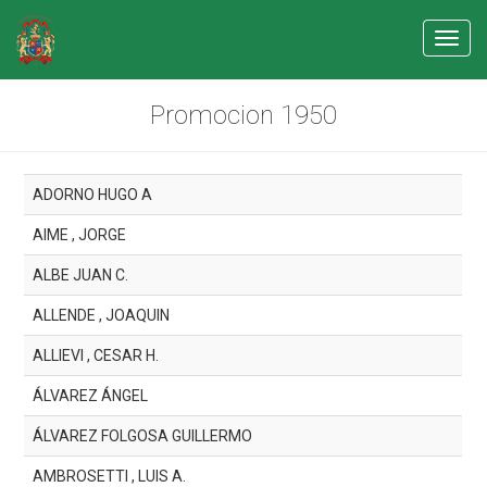
Toggl
navig
Promocion 1950
ADORNO HUGO A
AIME , JORGE
ALBE JUAN C.
ALLENDE , JOAQUIN
ALLIEVI , CESAR H.
ÁLVAREZ ÁNGEL
ÁLVAREZ FOLGOSA GUILLERMO
AMBROSETTI , LUIS A.